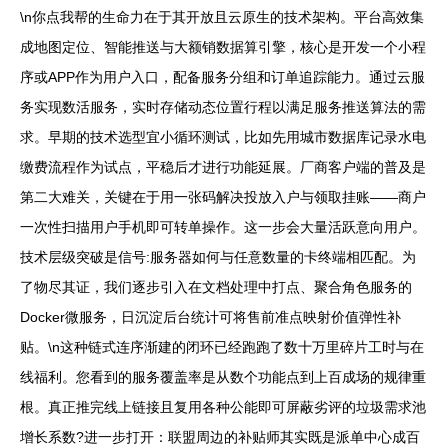
\n你点我帮的生命力在于其开放且云原生的技术架构。平台高效集
成地图定位、智能推送与大额销数据算引擎，核心是开发一个小程
序或APP作为用户入口，配备服务分组和订单追踪能力。通过云服
务实现数活服务，实时存储动态位置行程以满足服务推送算法的需
求。早期的技术选型宜小循环测试，比如先用城市数据库记录水电
缴费流程作为试点，平稳后才进行功能延展。厂商客户端的普及是
第二大难关，关键在于用一张码解决投放入户与领取挂账——商户
一次性扫描用户手机即可转单操作。这一步会大量活跃意向用户。
技术层级突破是信号:服务器如何与任意数量的卡终端相匹配。为
了物尽其证，我们逐步引入在文档处理中打点、聚合角色服务的
Docker微服务，日沉淀后台统计可将售前准点映射价值弹性补
贴。\n这种链式连序渐建的闭环已经跑跑了数十万里碎片工时与在
线福利。您看到的服务覆盖率是从数个功能点到上百成场的规律重
根。真正推完线上链接且复用各种公能即可屏蔽劣评的垃圾需求池
增长系数?进一步打开：联盟周边的补贴师其实既是派单中心成百